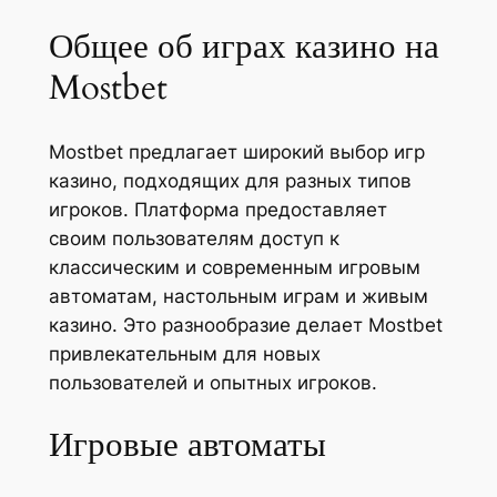
Общее об играх казино на
Mostbet
Mostbet предлагает широкий выбор игр
казино, подходящих для разных типов
игроков. Платформа предоставляет
своим пользователям доступ к
классическим и современным игровым
автоматам, настольным играм и живым
казино. Это разнообразие делает Mostbet
привлекательным для новых
пользователей и опытных игроков.
Игровые автоматы