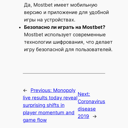
Да, Mostbet имеет мобильную
версию и приложение для удобной
игры на устройствах.
Безопасно ли играть на Mostbet?
Mostbet использует современные
технологии шифрования, что делает
игру безопасной для пользователей.
←
Previous:
Monopoly
Next:
live results today reveal
Coronavirus
surprising shifts in
disease
player momentum and
2019
→
game flow