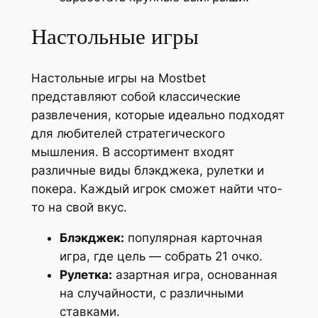
Настольные игры
Настольные игры на Mostbet
представляют собой классические
развлечения, которые идеально подходят
для любителей стратегического
мышления. В ассортимент входят
различные виды блэкджека, рулетки и
покера. Каждый игрок сможет найти что-
то на свой вкус.
Блэкджек:
популярная карточная
игра, где цель — собрать 21 очко.
Рулетка:
азартная игра, основанная
на случайности, с различными
ставками.