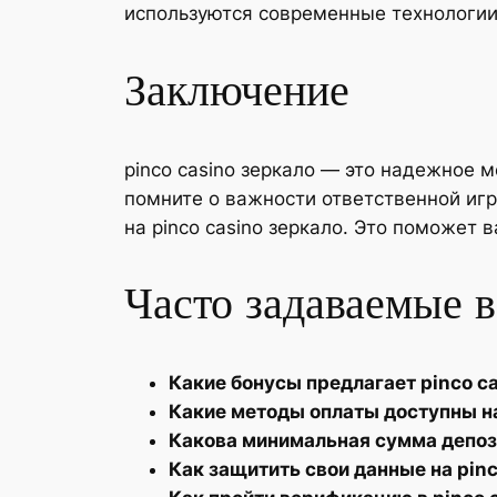
используются современные технологии
Заключение
pinco casino зеркало — это надежное 
помните о важности ответственной игры
на pinco casino зеркало. Это поможет 
Часто задаваемые 
Какие бонусы предлагает pinco c
Какие методы оплаты доступны на
Какова минимальная сумма депоз
Как защитить свои данные на pinc