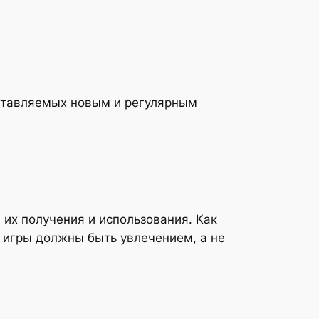
оставляемых новым и регулярным
 их получения и использования. Как
ые игры должны быть увлечением, а не