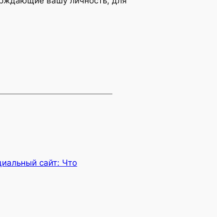
рждающие вашу личность, для
циальный сайт: Что