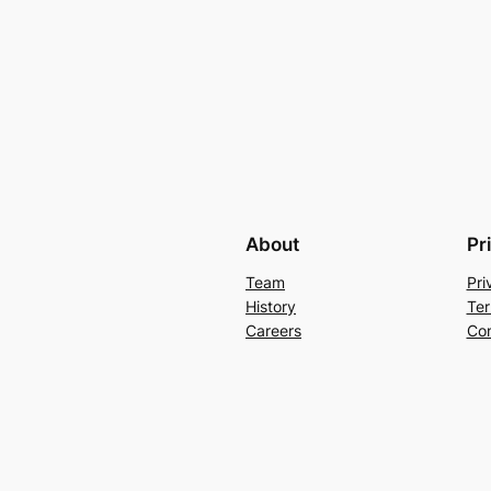
About
Pr
Team
Pri
History
Ter
Careers
Con