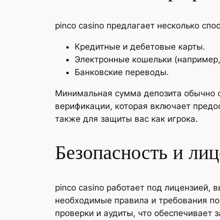
pinco casino предлагает несколько спо
Кредитные и дебетовые карты.
Электронные кошельки (например,
Банковские переводы.
Минимальная сумма депозита обычно с
верификации, которая включает предо
также для защиты вас как игрока.
Безопасность и лиц
pinco casino работает под лицензией,
необходимые правила и требования по 
проверки и аудиты, что обеспечивает 