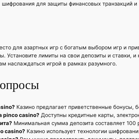
 шифрования для защиты финансовых транзакций и
место для азартных игр с богатым выбором игр и пр
. Установите лимиты на свои депозиты и ставки, и 
вам наслаждаться игрой в рамках разумного.
вопросы
asino?
Казино предлагает приветственные бонусы, б
 pinco casino?
Доступны кредитные карты, электро
ита?
Минимальная сумма депозита составляет 100 
o casino?
Казино использует технологии шифровани