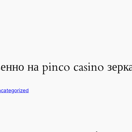
венно на pinco casino зер
categorized