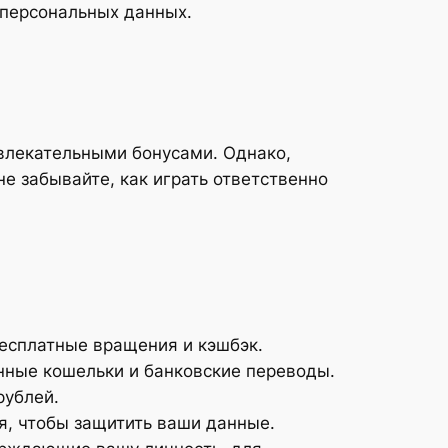
 персональных данных.
ивлекательными бонусами. Однако,
не забывайте, как играть ответственно
есплатные вращения и кэшбэк.
нные кошельки и банковские переводы.
рублей.
я, чтобы защитить ваши данные.