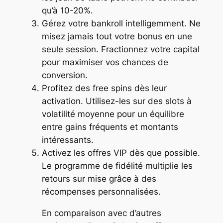
qu’à 10-20%.
Gérez votre bankroll intelligemment. Ne
misez jamais tout votre bonus en une
seule session. Fractionnez votre capital
pour maximiser vos chances de
conversion.
Profitez des free spins dès leur
activation. Utilisez-les sur des slots à
volatilité moyenne pour un équilibre
entre gains fréquents et montants
intéressants.
Activez les offres VIP dès que possible.
Le programme de fidélité multiplie les
retours sur mise grâce à des
récompenses personnalisées.
En comparaison avec d’autres