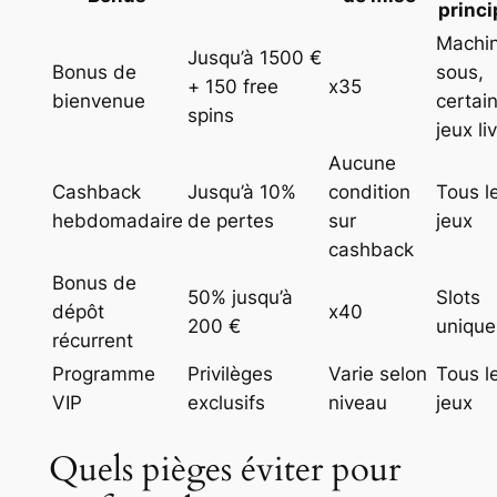
princ
Machi
Jusqu’à 1500 €
Bonus de
sous,
+ 150 free
x35
bienvenue
certai
spins
jeux li
Aucune
Cashback
Jusqu’à 10%
condition
Tous l
hebdomadaire
de pertes
sur
jeux
cashback
Bonus de
50% jusqu’à
Slots
dépôt
x40
200 €
uniqu
récurrent
Programme
Privilèges
Varie selon
Tous l
VIP
exclusifs
niveau
jeux
Quels pièges éviter pour