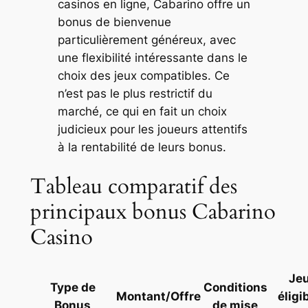
casinos en ligne, Cabarino offre un
bonus de bienvenue
particulièrement généreux, avec
une flexibilité intéressante dans le
choix des jeux compatibles. Ce
n’est pas le plus restrictif du
marché, ce qui en fait un choix
judicieux pour les joueurs attentifs
à la rentabilité de leurs bonus.
Tableau comparatif des
principaux bonus Cabarino
Casino
Je
Type de
Conditions
Montant/Offre
éligi
Bonus
de mise