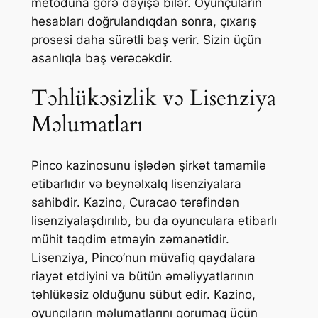
metoduna görə dəyişə bilər. Oyunçuların
hesabları doğrulandıqdan sonra, çıxarış
prosesi daha sürətli baş verir. Sizin üçün
asanlıqla baş verəcəkdir.
Təhlükəsizlik və Lisenziya
Məlumatları
Pinco kazinosunu işlədən şirkət tamamilə
etibarlıdır və beynəlxalq lisenziyalara
sahibdir. Kazino, Curacao tərəfindən
lisenziyalaşdırılıb, bu da oyunculara etibarlı
mühit təqdim etməyin zəmanətidir.
Lisenziya, Pinco’nun müvafiq qaydalara
riayət etdiyini və bütün əməliyyatlarının
təhlükəsiz olduğunu sübut edir. Kazino,
oyunçıların məlumatlarını qorumaq üçün