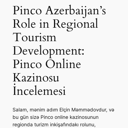
Pinco Azerbaijan’s
Role in Regional
Tourism
Development:
Pinco Online
Kazinosu
İncelemesi
Salam, mənim adım Elçin Məmmədovdur, və
bu gün sizə Pinco online kazinosunun
regionda turizm inkişafındakı rolunu,