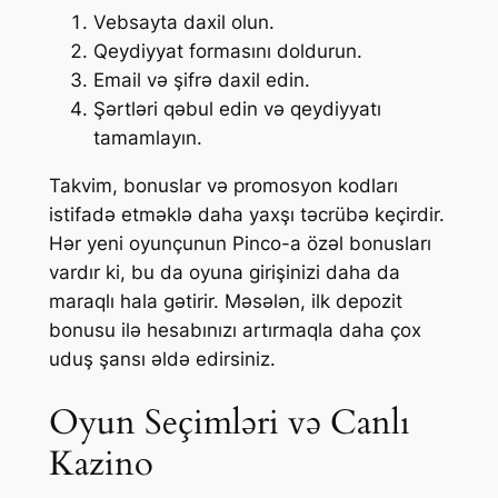
Vebsayta daxil olun.
Qeydiyyat formasını doldurun.
Email və şifrə daxil edin.
Şərtləri qəbul edin və qeydiyyatı
tamamlayın.
Takvim, bonuslar və promosyon kodları
istifadə etməklə daha yaxşı təcrübə keçirdir.
Hər yeni oyunçunun Pinco-a özəl bonusları
vardır ki, bu da oyuna girişinizi daha da
maraqlı hala gətirir. Məsələn, ilk depozit
bonusu ilə hesabınızı artırmaqla daha çox
uduş şansı əldə edirsiniz.
Oyun Seçimləri və Canlı
Kazino