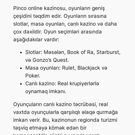
Pinco online kazinosu, oyunların geniş
çeşidini təqdim edir. Oyunların sırasına
slotlar, masa oyunları, canlı kazino və daha
çox daxildir. Oyun seçimləri arasında
aşağıdakılar vardır:
Slotlar: Məsələn, Book of Ra, Starburst,
və Gonzo’s Quest.
Masa oyunları: Rulet, Blackjack və
Poker.
Canlı kazino: Real krupiyerlərlə
oynamaq imkanı.
Oyunçuların canlı kazino təcrübəsi, real
vaxtda oyunçularla qarşılıqlı əlaqə qurmağa
imkan verir. Bu, kazinonun regionda turizmi
təşviq etməyə kömək edən bir