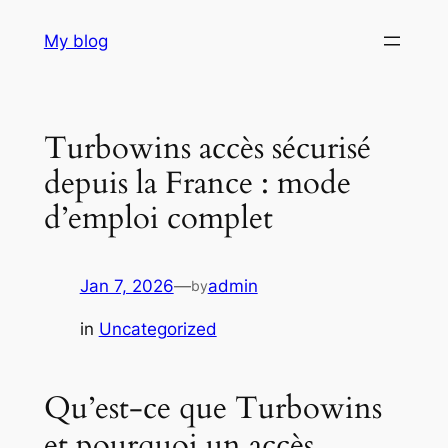
Skip
My blog
to
content
Turbowins accès sécurisé
depuis la France : mode
d’emploi complet
Jan 7, 2026
—
admin
by
in
Uncategorized
Qu’est-ce que Turbowins
et pourquoi un accès