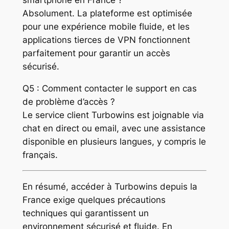
smartphone en France ?
Absolument. La plateforme est optimisée
pour une expérience mobile fluide, et les
applications tierces de VPN fonctionnent
parfaitement pour garantir un accès
sécurisé.
Q5 : Comment contacter le support en cas
de problème d’accès ?
Le service client Turbowins est joignable via
chat en direct ou email, avec une assistance
disponible en plusieurs langues, y compris le
français.
En résumé, accéder à Turbowins depuis la
France exige quelques précautions
techniques qui garantissent un
environnement sécurisé et fluide. En