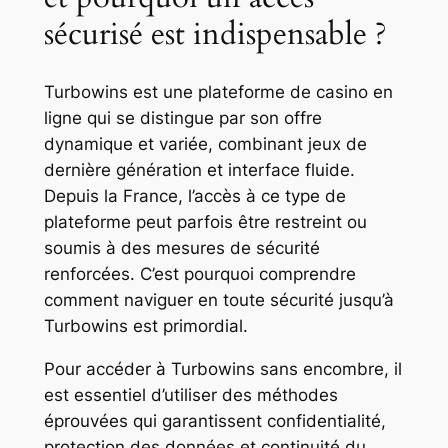
sécurisé est indispensable ?
Turbowins est une plateforme de casino en
ligne qui se distingue par son offre
dynamique et variée, combinant jeux de
dernière génération et interface fluide.
Depuis la France, l’accès à ce type de
plateforme peut parfois être restreint ou
soumis à des mesures de sécurité
renforcées. C’est pourquoi comprendre
comment naviguer en toute sécurité jusqu’à
Turbowins est primordial.
Pour accéder à Turbowins sans encombre, il
est essentiel d’utiliser des méthodes
éprouvées qui garantissent confidentialité,
protection des données et continuité du