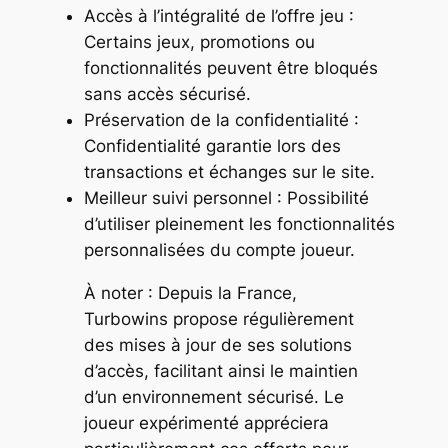
Accès à l’intégralité de l’offre jeu :
Certains jeux, promotions ou
fonctionnalités peuvent être bloqués
sans accès sécurisé.
Préservation de la confidentialité :
Confidentialité garantie lors des
transactions et échanges sur le site.
Meilleur suivi personnel : Possibilité
d’utiliser pleinement les fonctionnalités
personnalisées du compte joueur.
À noter : Depuis la France,
Turbowins propose régulièrement
des mises à jour de ses solutions
d’accès, facilitant ainsi le maintien
d’un environnement sécurisé. Le
joueur expérimenté appréciera