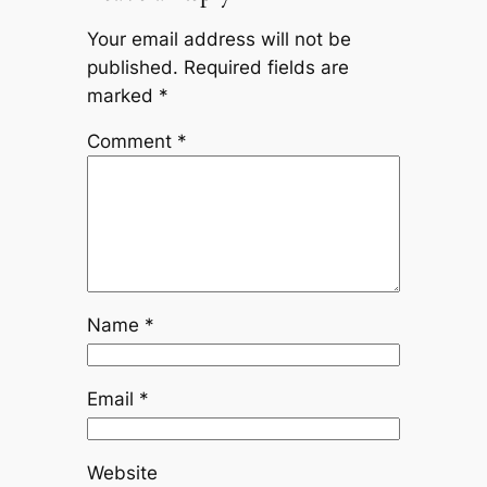
Your email address will not be
published.
Required fields are
marked
*
Comment
*
Name
*
Email
*
Website