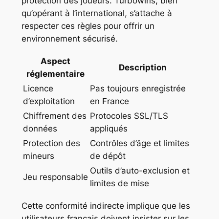
protection des joueurs. Turbowins, bien
qu’opérant à l’international, s’attache à
respecter ces règles pour offrir un
environnement sécurisé.
Aspect
Description
réglementaire
Licence
Pas toujours enregistrée
d’exploitation
en France
Chiffrement des
Protocoles SSL/TLS
données
appliqués
Protection des
Contrôles d’âge et limites
mineurs
de dépôt
Outils d’auto-exclusion et
Jeu responsable
limites de mise
Cette conformité indirecte implique que les
utilisateurs français doivent insister sur les