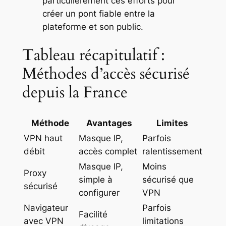
particulièrement ces efforts pour
créer un pont fiable entre la
plateforme et son public.
Tableau récapitulatif :
Méthodes d’accès sécurisé
depuis la France
Méthode
Avantages
Limites
VPN haut
Masque IP,
Parfois
débit
accès complet
ralentissement
Masque IP,
Moins
Proxy
simple à
sécurisé que
sécurisé
configurer
VPN
Navigateur
Parfois
Facilité
avec VPN
limitations